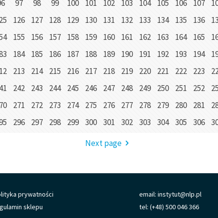
96
97
98
99
100
101
102
103
104
105
106
107
1
25
126
127
128
129
130
131
132
133
134
135
136
1
54
155
156
157
158
159
160
161
162
163
164
165
1
83
184
185
186
187
188
189
190
191
192
193
194
1
12
213
214
215
216
217
218
219
220
221
222
223
2
41
242
243
244
245
246
247
248
249
250
251
252
2
70
271
272
273
274
275
276
277
278
279
280
281
2
95
296
297
298
299
300
301
302
303
304
305
306
3
Next page
lityka prywatności
email: instytut@nlp.pl
gulamin sklepu
tel: (+48) 500 046 366