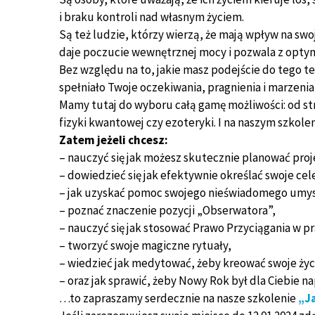
i braku kontroli nad własnym życiem.
Są też ludzie, którzy wierzą, że mają wpływ na swo
daje poczucie wewnętrznej mocy i pozwala z opty
Bez względu na to, jakie masz podejście do tego t
spełniało Twoje oczekiwania, pragnienia i marzenia,
Mamy tutaj do wyboru całą gamę możliwości: od stra
fizyki kwantowej czy ezoteryki. I na naszym szkol
Zatem jeżeli chcesz:
– nauczyć się jak możesz skutecznie planować pro
– dowiedzieć się jak efektywnie określać swoje cel
– jak uzyskać pomoc swojego nieświadomego umysłu
– poznać znaczenie pozycji „Obserwatora”,
– nauczyć się jak stosować Prawo Przyciągania w p
– tworzyć swoje magiczne rytuały,
– wiedzieć jak medytować, żeby kreować swoje życ
– oraz jak sprawić, żeby Nowy Rok był dla Ciebie 
…to zapraszamy serdecznie na nasze szkolenie
„J