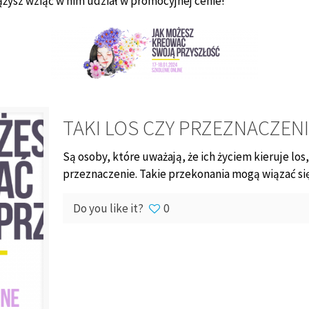
ążysz wziąć w nim udział w promocyjnej cenie!
TAKI LOS CZY PRZEZNACZENI
Są osoby, które uważają, że ich życiem kieruje lo
przeznaczenie. Takie przekonania mogą wiązać się
Do you like it?
0