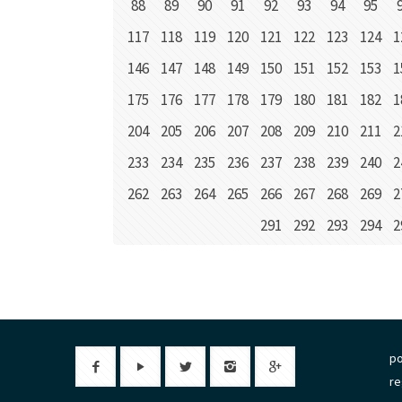
88
89
90
91
92
93
94
95
117
118
119
120
121
122
123
124
1
146
147
148
149
150
151
152
153
1
175
176
177
178
179
180
181
182
1
204
205
206
207
208
209
210
211
2
233
234
235
236
237
238
239
240
2
262
263
264
265
266
267
268
269
2
291
292
293
294
2
po
re