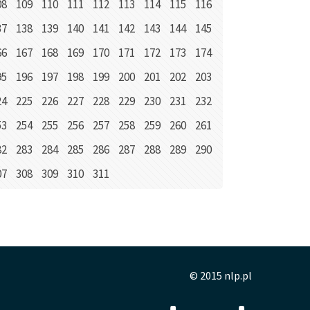
08
109
110
111
112
113
114
115
116
37
138
139
140
141
142
143
144
145
66
167
168
169
170
171
172
173
174
95
196
197
198
199
200
201
202
203
24
225
226
227
228
229
230
231
232
53
254
255
256
257
258
259
260
261
82
283
284
285
286
287
288
289
290
07
308
309
310
311
© 2015 nlp.pl