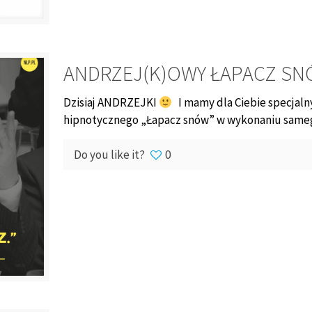
ANDRZEJ(K)OWY ŁAPACZ S
Dzisiaj ANDRZEJKI
I mamy dla Ciebie specjal
hipnotycznego „Łapacz snów” w wykonaniu samego
Do you like it?
0