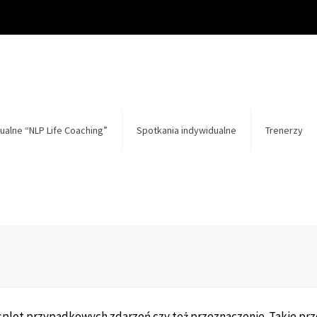
ualne “NLP Life Coaching”
Spotkania indywidualne
Trenerzy
s, splot przypadkowych zdarzeń czy też przeznaczenie. Takie pr