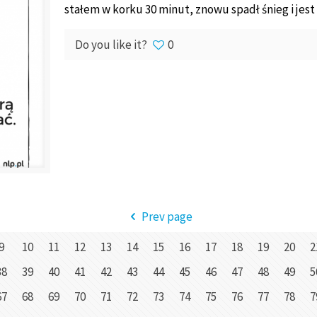
stałem w korku 30 minut, znowu spadł śnieg i jest
Do you like it?
0
Prev page
9
10
11
12
13
14
15
16
17
18
19
20
2
38
39
40
41
42
43
44
45
46
47
48
49
5
67
68
69
70
71
72
73
74
75
76
77
78
7