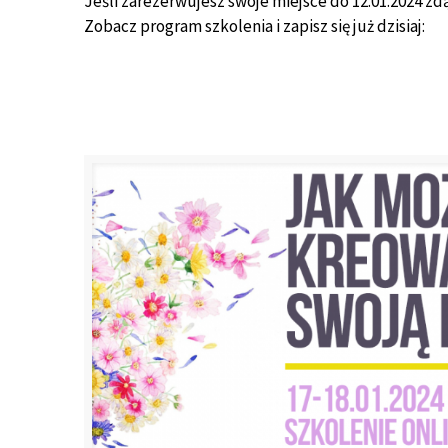
Jeśli zarezerwujesz swoje miejsce do 12.01.2024 zd
Zobacz program szkolenia i zapisz się już dzisiaj: