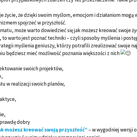
je życie, że dzięki swoim myślom, emocjom i działaniom mogą w
mizmem spojrzeć w przyszłość.
ematu, może warto dowiedzieć się jak możesz kreować swoje życ
 to warto jest poznać techniki – czyli sposoby myślenia i post
tegii myślenia geniuszy, którzy potrafili zrealizować swoje n
eniu będziesz mieć możliwość poznania większości z nich
jektowanie swoich projektów,
e,
 w realizacji swoich planów,
raktyce,
ie,
naprawdę dobry
ak możesz kreować swoją przyszłość”
– w wygodniej wersji o