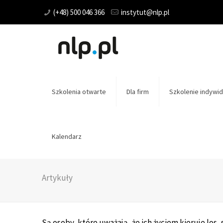
(+48) 500 046 366
instytut@nlp.pl
Szkolenia otwarte
Dla firm
Szkolenie indywid
Kalendarz
Artykuły
Są osoby, które uważają, że ich życiem kieruje lo