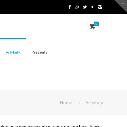
0
Artykuły
Prezenty
Home
Artykuły
zekonania mogą wiązać się z poczuciem bezsilności